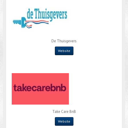
De Thuisgevers
Website
Take Care BnB
Website